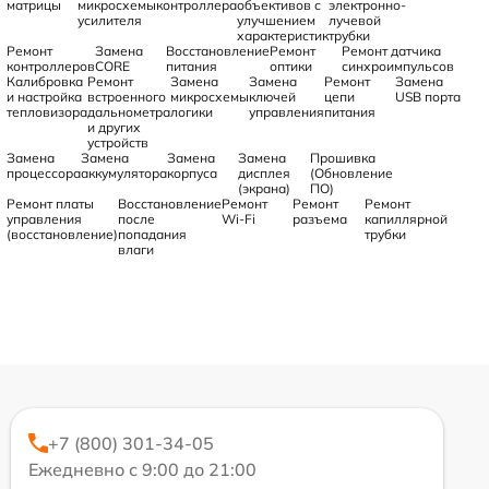
матрицы
микросхемы
контроллера
объективов с
электронно-
усилителя
улучшением
лучевой
характеристик
трубки
Ремонт
Замена
Восстановление
Ремонт
Ремонт датчика
контроллеров
CORE
питания
оптики
синхроимпульсов
Калибровка
Ремонт
Замена
Замена
Ремонт
Замена
и настройка
встроенного
микросхемы
ключей
цепи
USB порта
тепловизора
дальнометра
логики
управления
питания
и других
устройств
Замена
Замена
Замена
Замена
Прошивка
процессора
аккумулятора
корпуса
дисплея
(Обновление
(экрана)
ПО)
Ремонт платы
Восстановление
Ремонт
Ремонт
Ремонт
управления
после
Wi-Fi
разъема
капиллярной
(восстановление)
попадания
трубки
влаги
+7 (800) 301-34-05
Ежедневно с 9:00 до 21:00